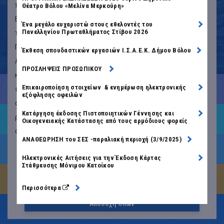
προσωποποιήσουμε το περιεχόμενο και τις διαφημίσεις.
Θέατρο Βόλου «Μελίνα Μερκούρη»
Επιπλέον, μπορεί να μοιραστούμε πληροφορίες σχετικά με
Ένα μεγάλο ευχαριστώ στους εθελοντές του
Πανελληνίου Πρωταθλήματος Στίβου 2026
τη χρήση σας του ιστοχώρου μας με του συνεργάτες μας.
Πιο συγκεκριμένα, τα cookies κατηγοριοποιούνται σε
Έκθεση σπουδαστικών εργασιών Ι.Σ.Α.Ε.Κ. Δήμου Βόλου
Απολύτως απαραίτητα, Cookies απόδοσης, Λειτουργικά
ΠΡΟΣΛΗΨΕΙΣ ΠΡΟΣΩΠΙΚΟΥ
και Στοχευμένα cookies. Συνεχίζοντας την πλοήγηση στο
Ο ΔΗΜΟΣ ΜΑΣ
Επικαιροποίηση στοιχείων & ενημέρωση ηλεκτρονικής
ιστότοπο μας αποδέχεστε τα Απολύτως απαραίτητα
εξόφλησης οφειλών
cookies. Διαβάστε περισσότερα ή διαχειριστείτε τις
Κατάργηση έκδοσης Πιστοποιητικών Γέννησης και
ρυθμίσεις σας για τα cookies για τον ιστότοπο μας στη
ΚΑΤΟΙΚΟΙ
Οικογενειακής Κατάστασης από τους αρμόδιους φορείς
σελίδα
Πολιτική Cookies.
ΑΝΑΘΕΩΡΗΣΗ του ΣΕΣ -παραλιακή περιοχή (3/9/2025)
e-ΥΠΗΡΕΣΙΕΣ
Ρυθμίσεις Cookies
Ηλεκτρονικές Αιτήσεις για την Έκδοση Κάρτας
Στάθμευσης Μόνιμου Κατοίκου
ΕΠΙΧΕΙΡΗΣΕΙΣ
Αποδοχή Απαραίτητων
Περισσότερα
άνοιγμα
σε
νέα
Αποδοχή Όλων
ΕΠΙΣΚΕΠΤΕΣ
καρτέλα
|