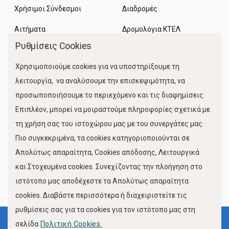
Χρήσιμοι Σύνδεσμοι
Διαδρομές
Αιτήματα
Δρομολόγια ΚΤΕΛ
Ρυθμίσεις Cookies
Χώροι Στάθμευσης
Χρησιμοποιούμε cookies για να υποστηρίξουμε τη
Κίνηση Λιμένος
λειτουργία, να αναλύσουμε την επισκεψιμότητα, να
προσωποποιήσουμε το περιεχόμενο και τις διαφημίσεις.
Επιπλέον, μπορεί να μοιραστούμε πληροφορίες σχετικά με
τη χρήση σας του ιστοχώρου μας με του συνεργάτες μας.
Πιο συγκεκριμένα, τα cookies κατηγοριοποιούνται σε
Απολύτως απαραίτητα, Cookies απόδοσης, Λειτουργικά
και Στοχευμένα cookies. Συνεχίζοντας την πλοήγηση στο
FOLLOW US
ιστότοπο μας αποδέχεστε τα Απολύτως απαραίτητα
cookies. Διαβάστε περισσότερα ή διαχειριστείτε τις
ρυθμίσεις σας για τα cookies για τον ιστότοπο μας στη
σελίδα
Πολιτική Cookies.
Όροι Χρήσης