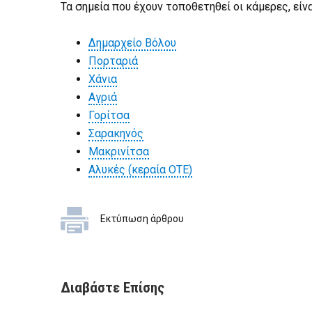
Τα σημεία που έχουν τοποθετηθεί οι κάμερες, είνα
Δημαρχείο Βόλου
Πορταριά
Χάνια
Αγριά
Γορίτσα
Σαρακηνός
Μακρινίτσα
Αλυκές (κεραία ΟΤΕ)
Εκτύπωση άρθρου
Διαβάστε Επίσης