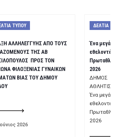
ΕΛΤΙΑ ΤΥΠΟΥ
ΔΕΛΤΙΑ ΤΥΠΟΥ
ΑΞΗ ΑΛΛΗΛΕΓΓΥΗΣ ΑΠΟ ΤΟΥΣ
Ένα μεγάλο ευχαρισ
ΓΑΖΟΜΕΝΟΥΣ ΤΗΣ ΑΒ
εθελοντές του Βαλκ
ΣΙΛΟΠΟΥΛΟΣ ΠΡΟΣ ΤΟΝ
Πρωταθλήματος Στί
ΝΩΝΑ ΦΙΛΟΞΕΝΙΑΣ ΓΥΝΑΙΚΩΝ
2026
ΜΑΤΩΝ ΒΙΑΣ ΤΟΥ ΔΗΜΟΥ
ΔΗΜΟΣ ΒΟΛΟΥ ΔΙΕ
ΛΟΥ
ΑΘΛΗΤΙΣΜΟΥ ΔΕΛ
Ένα μεγάλο ευχαρι
εθελοντές του Βαλ
Πρωταθλήματος Στ
2026
Ιούνιος 2026