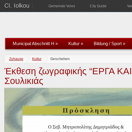
CI. Iolkou
Gemeinde Volos
City Guide
Ve
Municipal Abschnitt H
»
Kultur
»
Bildung / Sport
»
Zuhause
Kultur
Geschehen
Έκθεση ζωγραφικής “ΕΡΓΑ Κ
Σουλικιάς