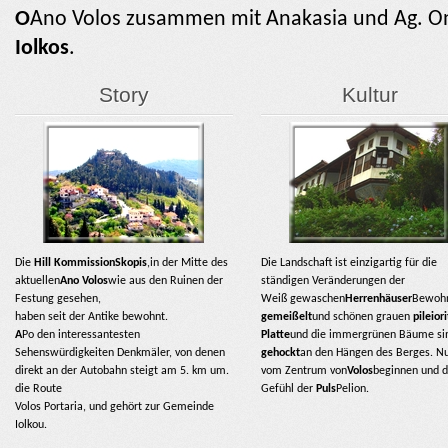
Ο
Ano Volos zusammen mit Anakasia und Ag. On
Iolkos
.
Story
Kultur
Die
Hill Kommission
Skopis
,in der Mitte des
Die Landschaft ist einzigartig für die
aktuellen
Ano Volos
wie aus den Ruinen der
ständigen Veränderungen der
Festung gesehen,
Weiß gewaschen
Herrenhäuser
Bewohn
haben seit der Antike bewohnt.
gemeißelt
und schönen grauen
pileiori
A
Po den interessantesten
Platte
und die immergrünen Bäume si
Sehenswürdigkeiten Denkmäler, von denen
gehockt
an den Hängen des Berges. N
direkt an der Autobahn steigt am 5. km um.
vom Zentrum von
Volos
beginnen und 
die
Route
Gefühl der
Puls
Pelion.
Volos Portaria, und gehört zur Gemeinde
Iolkou.