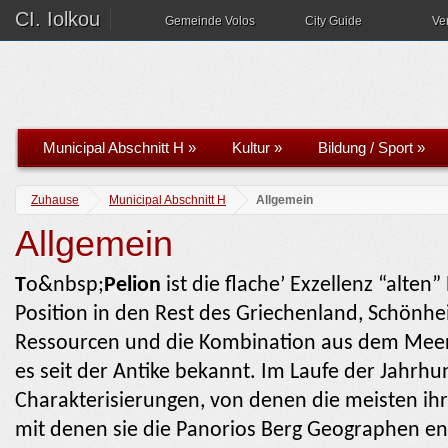
CI. Iolkou
Gemeinde Volos
City Guide
Ve
Municipal Abschnitt H
»
Kultur
»
Bildung / Sport
»
Zuhause
Municipal Abschnitt H
Allgemein
Allgemein
T
ο&nbsp;
Pelion
ist die flache’ Exzellenz “alten
Position in den Rest des Griechenland, Schönhe
Ressourcen und die Kombination aus dem Meer
es seit der Antike bekannt. Im Laufe der Jahrh
Charakterisierungen, von denen die meisten ih
mit denen sie die Panorios Berg Geographen ent