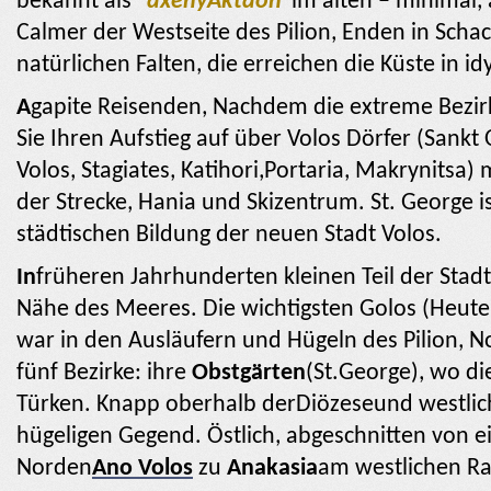
bekannt als “
axeny
Aktäon
“im alten – minimal,
Calmer der Westseite des Pilion, Enden in Schac
natürlichen Falten, die erreichen die Küste in id
A
gapite Reisenden, Nachdem die extreme Bezir
Sie Ihren Aufstieg auf über Volos Dörfer (Sankt
Volos, Stagiates, Katihori,Portaria, Makrynitsa)
der Strecke, Hania und Skizentrum. St. George i
städtischen Bildung der neuen Stadt Volos.
In
früheren Jahrhunderten kleinen Teil der Stad
Nähe des Meeres.
Die wichtigsten Golos (Heut
war in den Ausläufern und Hügeln des Pilion, 
fünf Bezirke: ihre
Obstgärten
(St.George), wo di
Türken. Knapp oberhalb der
Diözese
und westlic
hügeligen Gegend. Östlich, abgeschnitten von e
Norden
Ano Volos
zu
Anakasia
am westlichen R