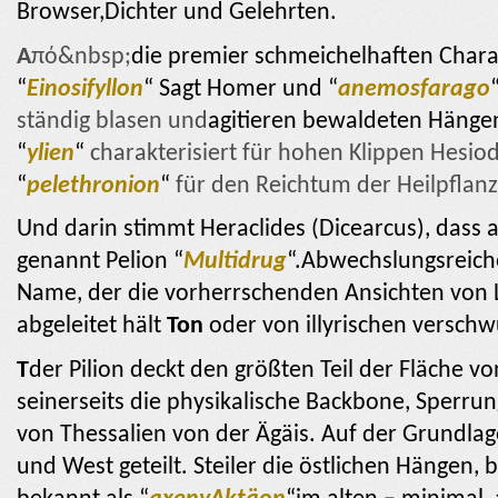
Browser,Dichter und Gelehrten.
A
πό&nbsp;
die premier schmeichelhaften Chara
“
Einosifyllon
“
Sagt Homer und “
anemosfarago
ständig blasen und
agitieren bewaldeten Hängen
“
ylien
“
charakterisiert für hohen Klippen Hesio
“
pelethronion
“
für den Reichtum der Heilpflan
Und darin stimmt Heraclides (Dicearcus),
dass 
genannt Pelion “
Multidrug
“.Abwechslungsreich
Name, der die vorherrschenden Ansichten von 
abgeleitet hält
Ton
oder von illyrischen versch
T
der Pilion deckt den größten Teil der Fläche v
seinerseits die physikalische Backbone, Sperru
von Thessalien von der Ägäis. Auf der Grundlage
und West geteilt. Steiler die östlichen Hängen, b