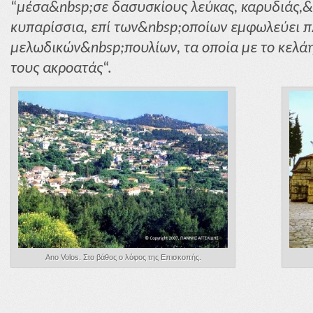
“
μέσα&nbsp;σε δασυσκίους λεύκας, καρυδιάς,&
κυπαρίσσια, επί των&nbsp;οποίων εμφωλεύει 
μελωδικών&nbsp;πουλίων, τα οποία με το κελ
τους ακροατάς
“.
Ano Volos. Στο βάθος ο λόφος της Επισκοπής.