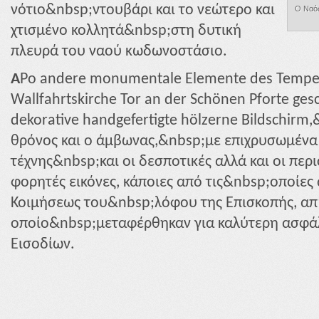
νότιο&nbsp;ντουβάρι και το νεώτερο και
Ο Ναός
χτισμένο κολλητά&nbsp;στη δυτική
πλευρά του ναού κωδωνοστάσιο.
A
Po andere monumentale Elemente des Tempels i
Wallfahrtskirche Tor an der Schönen Pforte gesc
dekorative handgefertigte hölzerne Bildschirm
θρόνος και ο άμβωνας,&nbsp;με επιχρυσωμένα 
τέχνης&nbsp;και οι δεσποτικές αλλά και οι πε
φορητές εικόνες, κάποιες από τις&nbsp;οποίες
Κοιμήσεως του&nbsp;λόφου της Επισκοπής, απ
οποίο&nbsp;μεταφέρθηκαν για καλύτερη ασφά
Εισοδίων.