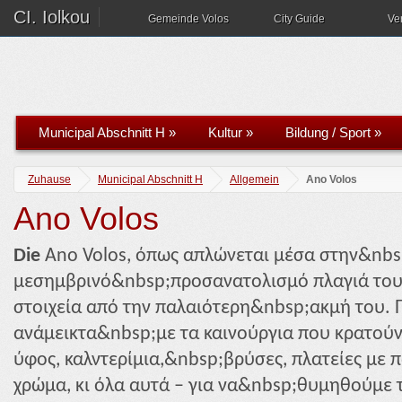
CI. Iolkou
Gemeinde Volos
City Guide
Ve
Municipal Abschnitt H
»
Kultur
»
Bildung / Sport
»
Zuhause
Municipal Abschnitt H
Allgemein
Ano Volos
Ano Volos
Die
Ano Volos, όπως απλώνεται μέσα στην&nbs
μεσημβρινό&nbsp;προσανατολισμό πλαγιά του
στοιχεία από την παλαιότερη&nbsp;ακμή του. Π
ανάμεικτα&nbsp;με τα καινούργια που κρατούν
ύφος, καλντερίμια,&nbsp;βρύσες, πλατείες με
χρώμα, κι όλα αυτά – για να&nbsp;θυμηθούμε 