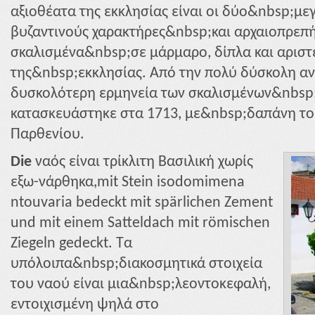
αξιοθέατα της εκκλησίας είναι οι δύο&nbsp;με
βυζαντινούς χαρακτήρες&nbsp;και αρχαιοπρεπή
σκαλισμένα&nbsp;σε μάρμαρο, δίπλα και αρισ
της&nbsp;εκκλησίας. Από την πολύ δύσκολη α
δυσκολότερη ερμηνεία των σκαλισμένων&nbsp
κατασκευάστηκε στα 1713, με&nbsp;δαπάνη το
Παρθενίου.
Die
ναός είναι τρίκλιτη Βασιλική χωρίς
εξω-νάρθηκα,mit Stein isodomimena
ntouvaria bedeckt mit spärlichen Zement
und mit einem Satteldach mit römischen
Ziegeln gedeckt. Τα
υπόλοιπα&nbsp;διακοσμητικά στοιχεία
του ναού είναι μια&nbsp;λεοντοκεφαλή,
εντοιχισμένη ψηλά στο