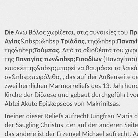
Die
Άνω Βόλος χωρίζεται, στις συνοικίες του
Πρ
Αγίας
&nbsp;&nbsp;
Τριάδας
, της&nbsp;
Παναγί
της&nbsp;
Τούμπας
. Από τα αξιοθέατα του χωρ
της
Παναγίας των&nbsp;Εισοδίων
(Παναγίτσα)
επισκέπτης&nbsp;μπορεί να θαυμάσει τα λαϊκ
σε&nbsp;πωρόλιθο, , das auf der Außenseite d
zwei herrlichen Marmorreliefs des 13. Jahrhun
Kirche der Diözese und gebaut durchgeführt vo
Abtei Akute Episkepseos von Makrinitsas.
In
einer dieser Reliefs aufrecht Jungfrau Maria 
der Säugling Christus, der auf der anderen Sei
das andere ist der Erzengel Michael aufrecht. 