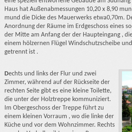
eine speziell entworfene Gebäude am Südhang 
Haus hat Außenabmessungen
10,20 x 8,90 m
un
m
und die Dicke des Mauerwerks etwa
0,70m.
De
Anordnung der Räume im Erdgeschoss eines s
der Mitte am Anfang der der Haupteingang , die
einem hölzernen Flügel Windschutzscheibe und 
getrennt ist .
D
echts und links der Flur und zwei
Zimmer, während auf der Rückseite der
rechten Seite gibt es eine kleine Toilette,
die unter der Holztreppe kommuniziert.
Im Obergeschoss der Treppe führt zu
einem kleinen Vorraum , wo die linke der
Küche und vor dem Wohnzimmer. Rechts