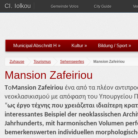
CI. Iolkou
Gemeinde Volos
City Guide
Ve
Municipal Abschnitt H
»
Kultur
»
Bildung / Sport
»
Zuhause
Tourismus
Sehenswertes
Mansion Zafeiriou
Mansion Zafeiriou
T
o
Mansion Zafeiriou
ένα από τα πλέον αντιπρ
νεοκλασικισμού με απόφαση του Υπουργείου Πο
“
ως έργο τέχνης που χρειάζεται ιδιαίτερη κρα
interessantes Beispiel der neoklassischen Archi
Jahrhunderts, mit harmonischen Volumen perf
bemerkenswerten individuellen morphologische