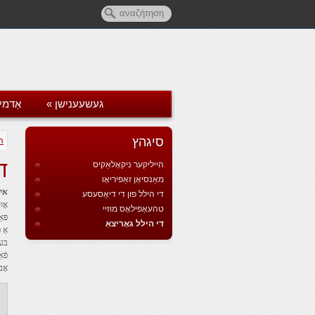
געשעענישן
»
אַדמי
סיגהץ
ה
ד
הייליקער ניקאָלאַקיס
מאַנסיאָן זאַפיריאָו
אין
די הילל פון די דיאָסעסע
טהעאָפילאָס מוזיי
פּא
די הילל גאָריצאַ
בער
פֿא
אָב