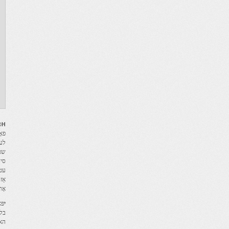
Η
ס
פאָרט
לענ
שטאָ
עטל
אַז
אָר
י
האב