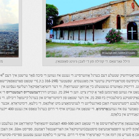
הילל גאָריצאַס. די קהילה פון די לעבן גיווינג פאָונטאַין.
מיי
ο
טראַטידזשיק שטעלע דעם בערגל אָוווערסיינג די געגנט איז געווען די סיבה פֿאַר ערשטן אין’ דעם 4
י
יפיעס סטראַטידזשיק ערטער אין מאַגנעסיאַ. שפּעטער (316-298 ב.ק.)די שטאָט פאָרטאַפאַקיישאַנז געשטארקט דורך
ג. דרייַסיק טאָווערס געשטעלט בייַ אַניוואַן ינטערוואַלז, ווי דער דזשיאַגראַפיקאַל רעליעף געפֿינט א
ט איז געווען פאַרנומען פֿאַר אַ קורץ צייַט. ווען די 294 בק. געבויט דורך
דעמעטריוס דעמעטריוס
די 
סינאָיקיסטיקע ביסלעכווייַז ביז 250 בק. אין דער שטאָט פון דימיטריאַדיס און בערגל קיינמאָ
עכע ריסערטשערז האָבן פארגעלייגט די לעגיטימאַציע מיט יאָלקאָס, די נילעאַ, דימיטראַדאַ. אבער דע
 טאָמער עס איז געווען
אָרמיניאָ
. די שטאָט א
גאַניזירט אין בלאַקס.
ן אַ סעריע פון ​​רומז און די קאָרטיאַרד אויף די דרום. צווישן די בלאַקס זענען עפענען ספּייסיז-סקווערז. די