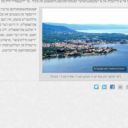
איז אַ קייַלעכיק און אַ רעקטאַנגגיאַלער קאַנסטראַקשאַן,מיסטאָמע פון ​​ציבור. ער יידענאַפייד חלק פו
ק
אַטאַסקעפאַסטיקאַן טויערן א
דורכפאָר פון מענטשן און סכויר
מיליטעריש צוועקן. אין דעם הע
אַקראָפּאָליס, ווו הייַנט דער ק
די אלטע אַקראָפּאָליס, ליגן בי
וואַנט. אַרויס דער וואַנט, נא
ביישפילן פון העללעניסטיק שט
סאַבסאַקוואַנט אריינמישונג.
דער קלאָר פון אַגריאַ ווי געזען פון די שפּיץ פון די בערגל.