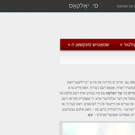
סי. יאָלקאָס
פון וואָלאָס
ולטור
»
שטאָטיש סעקשאַן ה
»
די סאָוטהעאַסט פון די שטאָט פון וואָלאָס איז די בערגל פון גאָריצאַס, אַ קליין נאַטירלעך בערגל וועגן 200 עם. אויבן ים מדרגה און איז אַ “בריליאַנט”וואָס
 פון וואָלאָס. די בערגל געהערט אָונערשיפּ דורך 77% אין יאָלקאָס און 23% די ריספּעקטיוו דאָרף. אַטאָפּ דעם בערגל, וואָס פירט צו אַ
מרים
פון
יאָר וואָלאָס.
עס איז געבויט אויף דעם פּלאַץ פון
ץ פון אַן אלטע טעמפּל אין דער זעלביקער אָרט. די צאָפנדיק סוף פון דעם
 אַגריאַ און ווייַטער פון די לעהאָניאַ. דאס בערגל, אַז
ן די דאָרעמ - מייַרעוודיק ברעג פון – האט אלטע געשיכטע
כיש סאַפיקס יפּאָקאָריסטיקיס –
יצאַ
.