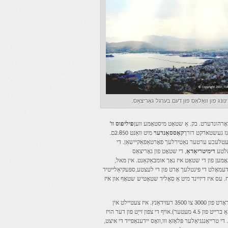
נונג פון וואָלאָס פון דעם בערגל גאָריצאַס.
אָרהונדערט. בק. אַ שטאָט מיסטאָמע ווען
פיליפוס וו’
קאַססאַנדער
מיט וואַנט 2.850ם.
ין עטלעכע ערטער נאַטירלעך פאָרטאַפאַקיישאַן. די
אלטע
דימיטריאַדאַ
, די שטאָט פון גאָריצאַס
ל ריבילט. די נאָמען פון די שטאָט איז נאָך אומבאַקאַנט. אין מאל,
מאָלט די פּינטלעך אָרט פון די לעצטע,ספּעקיאַלייטיד
יז געבויט אויף די דרום בערגל טאַפּס אין געגנט 400 ייקערז. עס איז דיזיינד מיט אַ סאָליד שטאָטיש שטאָף און איז
פּאָטהעטאָון אַרקיאַלאַדזשיסס אַז די שטאָט האט 400-500 האָמעס יוזשאַוואַלי קוואַדראַט און געלעבט דאָרט פון 3000 צו 3500 רעזידאַנץ. איז צעטיילט אין
בלאַקס לויט צו היפּפּאָדאַמעיאָס סיסטעם(ווערטיקאַל און האָריזאָנטאַל דאָמעס, ספּייסט 32m. און האָבן אַ ברייט פון 4.5 מעטער).אויף די צפון זייַט פון דער הויז
 טרייאַנגגיאַלער פּלאַזאַ ווו,וואָס יידענאַפייד די איצט,