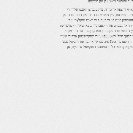
ן דער וואַסער צושטעלן און היגיענע.
ויף די צפון און מזרח, צו קענען צו קאָנטראָלירן די
ע, מייַרעוו, קיין צוטריט צו די ים, און דרום, צו דינען
כסטן פונט פון די בערגל די וואַנט ענקלאָוזינג די
ירך איז געבויט פון די לעבן גיווינג פאָונטאַין. די טויער פון
יַ די פונט ווו די מאָדערן וועג קראָסיז דער דרך פון די
ַטירלעך הייל, האט געפונען די ינסקריפּשאַן אויף די שטיין
“דיאָס מיליטשיאָו”, פּראָווינג די דינען פון Zeus אין. עס איז איינער פון די ביסל עכט
אָט אַז פארבליבן עפענען דענקמאָל אין צייַט, אָן