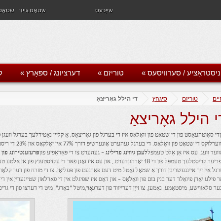
שייַכעס
שטאָט גייד
שטאָט 
ניסטראַציע / סערוויסעס
»
טוריזם
»
דערציונג / ספּאָרץ
»
ק
יים
טוריזם
סיגהץ
די הילל גאָריצאַ
י הילל גאָריצאַ
אָוווערלוקס די שטאָט
ַוועד וועג, עס איז אַן אַלט טעמפּל
לעבן גיווינג פרילינג
– געהערט צו די פּאַראַפיע פון
פּרעזענטירונג פון 
אַ פריער קריסטלעך טעמפּל פון די 18 יאָרהונדערט., און עס איז זאָגן פֿאַר די עקזיסטענ
גל איז זיך איינגעשריבן דורך אַ שמאָל זאָטל מיט דעם פאַרנעם פון פּעליאָן. צו די מזרח פון דער קלאָר פון
ַר פילע יאָרן פיואַלד דער בנין בום פון וואָלאָס – און דאָס איז שפיגלט אין די פארלאזן שטיינערייַ אי
ער סלאווישע, מיסטאָמע, נאָמען, צו זייַן דערייווד פון דער
גאָר
,מיטל “באַרג”, מיט די דערצו פון די גרי