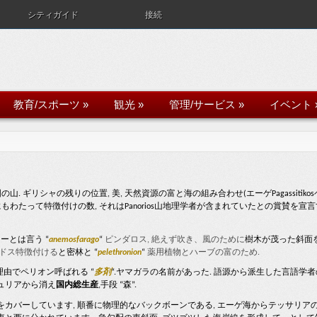
シティガイド
接続
教育/スポーツ
»
観光
»
管理/サービス
»
イベント
の山. ギリシャの残りの位置, 美, 天然資源の富と海の組み合わせ(エーゲPagassitikos
もわたって特徴付けの数, それはPanorios山地理学者が含まれていたとの賞賛を宣言
ーとは言う “
anemosfarago
“
ピンダロス, 絶えず吹き、風のために
樹木が茂った斜面
ドス特徴付ける
と密林と “
pelethronion
“
薬用植物とハーブの富のため.
理由でペリオン呼ばれる “
多剤
“.ヤマガラの名前があ​​った. 語源から派生した言語学者
ュリアから消え
国内総生産
,手段 “森”.
カバーしています, 順番に物理的なバックボーンである, エーゲ海からテッサリア