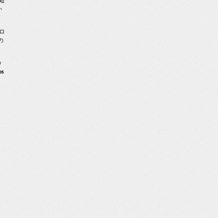
知
か
ボロ
の
の
os
ィ