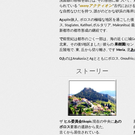
洗面器の容積を除けば. その形態に基づいて、
られている “
axeny
アクティオン
“古代における 
な自然なひだを持つ, 誰がのどかな砂浜の海岸
A
gapite旅人, ボロスの極端な地区を過ごした後 (
ス, Stagiates, Katihori,ポルタリア,
新都市の都市形成の継続です.
で
前世紀は都市のごく一部は、海の近くに城Gol
北東。その後5地区ました: 彼らの
果樹園
(セン
丘陵地で. 東, 丘から切り離さ, です
Meria
, 北
あ
Ο
あのはAnakasiaとAgとともにボロス. Onouf
ストーリー
ザ
ヒル委員会
Skopis
,現在の中央に
あの
ボロス
要塞の遺跡から見た,
古くから居住されている.