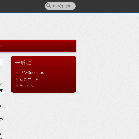
»
一般に
サンOnoufrios
あのボロス
ベ
Anakasia
す
を
の
の