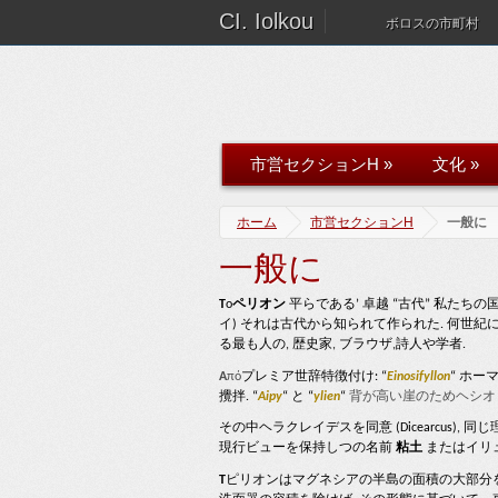
CI. Iolkou
ボロスの市町村
市営セクションH
»
文化
»
ホーム
市営セクションH
一般に
一般に
T
ο
ペリオン
平らである’ 卓越 “古代” 私たちの国
イ) それは古代から知られて作られた. 何世紀に
る最も人の, 歴史家, ブラウザ,詩人や学者.
A
πό
プレミア世辞特徴付け: “
Einosifyllon
“
ホーマ
攪拌. “
Aipy
“
と “
ylien
“
背が高い崖のためヘシオ
その中ヘラクレイデスを同意 (Dicearcus),
同じ
現行ビューを保持しつの名前
粘土
またはイリ
T
ピリオンはマグネシアの半島の面積の大部分を