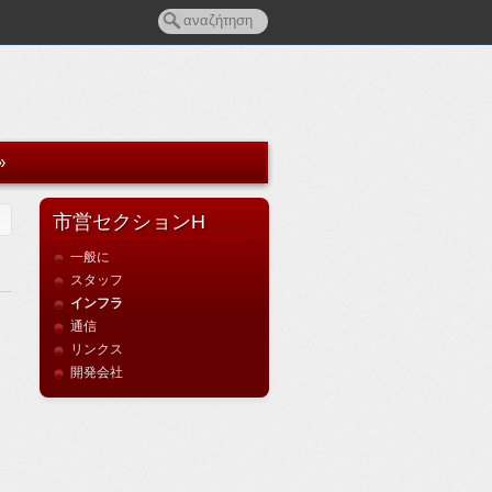
»
市営セクションH
一般に
スタッフ
インフラ
通信
リンクス
開発会社