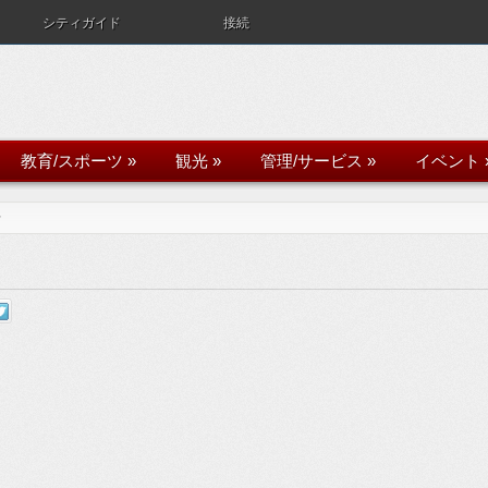
シティガイド
接続
教育/スポーツ
»
観光
»
管理/サービス
»
イベント
ラ