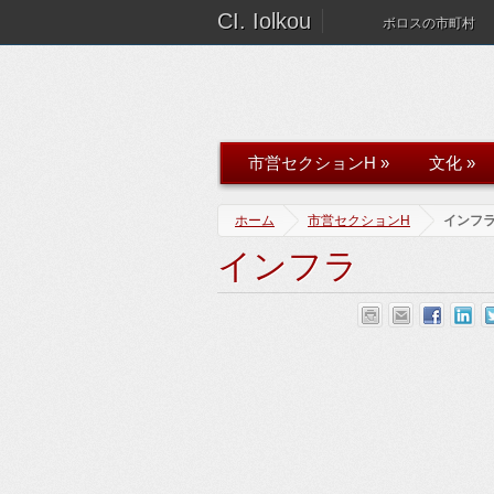
CI. Iolkou
ボロスの市町村
市営セクションH
»
文化
»
ホーム
市営セクションH
インフ
インフラ