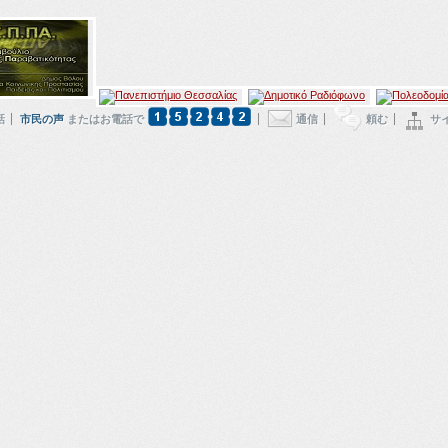
話
市民の声
またはお電話で
通信
頼む
サ