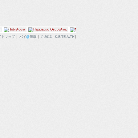
イトマップ
バイ
@
健康
© 2013 - K.E.TE.A.TH