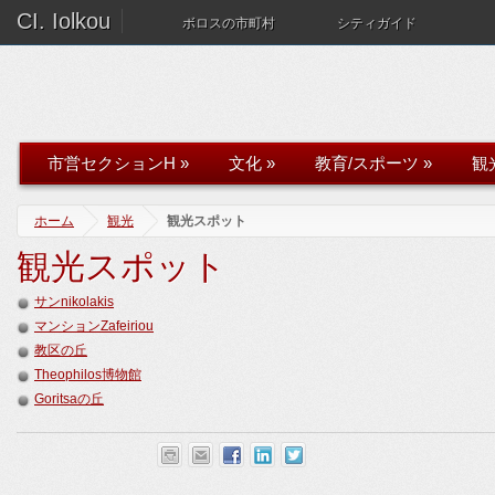
CI. Iolkou
ボロスの市町村
シティガイド
市営セクションH
»
文化
»
教育/スポーツ
»
観
ホーム
観光
観光スポット
観光スポット
サンnikolakis
マンションZafeiriou
教区の丘
Theophilos博物館
Goritsaの丘