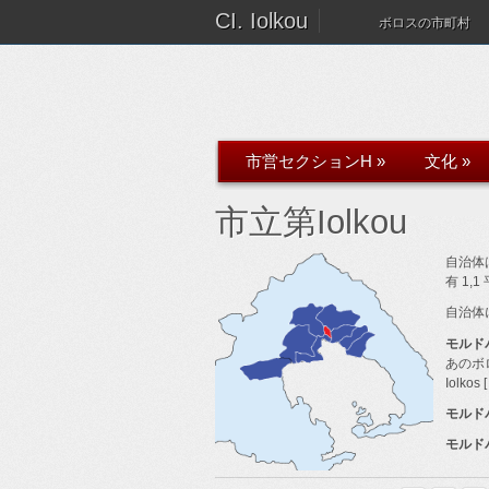
CI. Iolkou
ボロスの市町村
市営セクションH
»
文化
»
市立第Iolkou
自治体は
有 1,
自治体
モルド
あのボロス
Iolkos [
モルドバ.
モルドバ