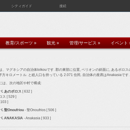
シティガイド
接続
教育/スポーツ
»
観光
»
管理/サービス
»
イベント
、マグネシアの自治体Iolkouです. 郡の東部に位置, ペリオンの斜面に, あるボロスの
1 平方キロメートル. と総人口を持っている 2.071 住民. 自治体の座席はAnakasiaです.
には、次の地区や村で構成:
バ. あのボロス
[ 632 ]
 [ 529 ]
 103 ]
 聖Onoufriou
- 聖Onoufrios [ 506 ]
. ANAKASIA
- Anakasia [ 933 ]