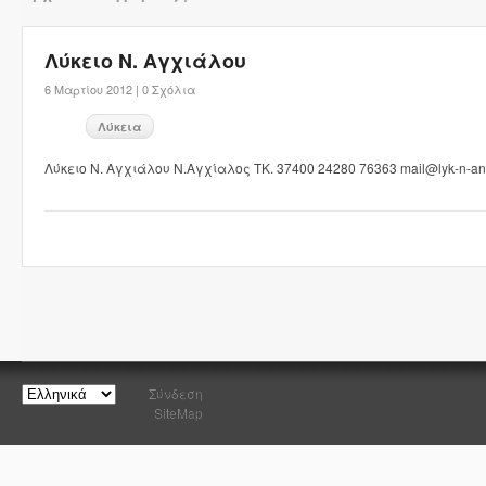
Λύκειο Ν. Αγχιάλου
6 Μαρτίου 2012 |
0 Σχόλια
Λύκεια
Λύκειο Ν. Αγχιάλου Ν.Αγχίαλος ΤΚ. 37400 24280 76363 mail@lyk-n-anc
Σύνδεση
SiteMap