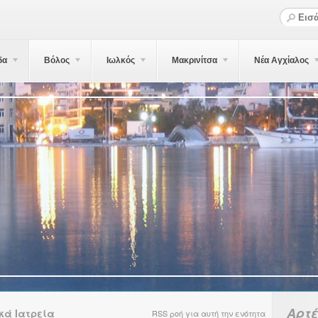
δα
Βόλος
Ιωλκός
Μακρινίτσα
Νέα Αγχίαλος
Αρτ
κά Ιατρεία
RSS ροή για αυτή την ενότητα