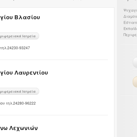
Ψυχαγ
Αγίου Βλασίου
Διαμον
Εστιατ
Εκπαίδ
Περιφε
ριφερειακά Ιατρεία
 τηλ.24230-93247
Αγίου Λαυρεντίου
ριφερειακά Ιατρεία
ίου τηλ.24280-96222
Άνω Λεχωνιών