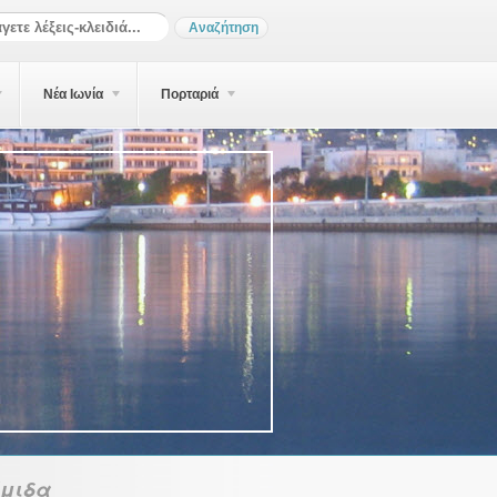
Νέα Ιωνία
Πορταριά
έμιδα