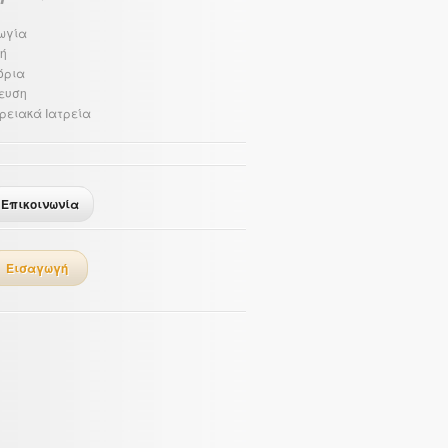
ωγία
ή
όρια
ευση
ρειακά Ιατρεία
Επικοινωνία
Εισαγωγή