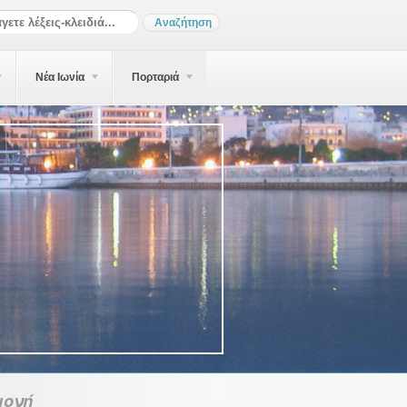
Νέα Ιωνία
Πορταριά
μονή