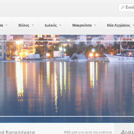
δα
Βόλος
Ιωλκός
Μακρινίτσα
Νέα Αγχίαλος
Δια
ακά Καταλύματα
RSS ροή για αυτή την ενότητα