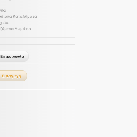
ικά
οσιακά Καταλύματα
χεία
αζόμενα Δωμάτια
Επικοινωνία
Εισαγωγή