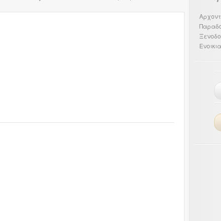
Αρχοντ
Παραδ
Ξενοδο
Ενοικι