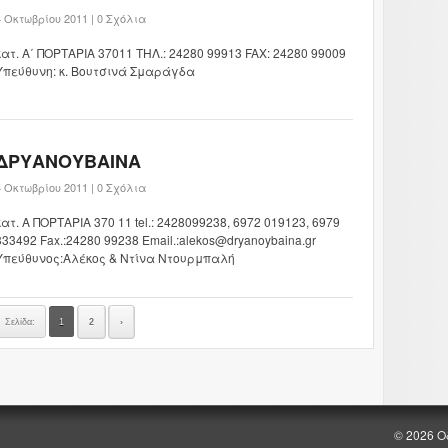
4 Οκτωβρίου 2011 |
0 Σχόλια
κατ. Α΄ ΠΟΡΤΑΡΙΑ 37011 ΤΗΛ.: 24280 99913 FAX: 24280 99009
Υπεύθυνη: κ. Βουτσινά Σμαράγδα
ΔΡΥΑΝΟΥΒΑΙΝΑ
4 Οκτωβρίου 2011 |
0 Σχόλια
κατ. Α ΠΟΡΤΑΡΙΑ 370 11 tel.: 2428099238, 6972 019123, 6979
333492 Fax.:24280 99238 Email.:alekos@dryanoybaina.gr
Υπεύθυνος:Aλέκος & Ντίνα Ντουρμπαλή
Σελίδα:
1
2
›
© 2026 Ο