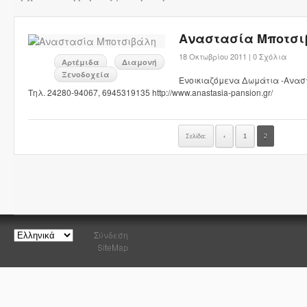
Αναστασία Μποτσ
18 Οκτωβρίου 2011 |
0 Σχόλια
Αρτέμιδα
Διαμονή
Ξενοδοχεία
Ενοικιαζόμενα Δωμάτια -Ανα
Τηλ. 24280-94067, 6945319135 http://www.anastasia-pansion.gr/
Σελίδα:
‹
1
2
Σύνδεση
SiteMap