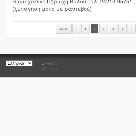
Βιομηχανική Περιοχή Βόλου τηλ. 24210-95751 ,
(ξενάγηση μόνο με ραντεβού)
Σελίδα:
‹
1
2
3
4
5
›
Σύνδεση
SiteMap