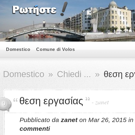
Domestico
Comune di Volos
Domestico
»
Chiedi ...
»
θεση ερ
θεση εργασίας
-
zanet
0
Pubblicato da
zanet
on Mar 26, 2015 i
commenti