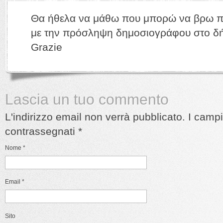
Θα ήθελα να μάθω που μπορώ να βρω π
με την πρόσληψη δημοσιογράφου στο δ
Grazie
Lascia un tuo commento
L'indirizzo email non verrà pubblicato. I camp
contrassegnati
*
Nome
*
Email
*
Sito