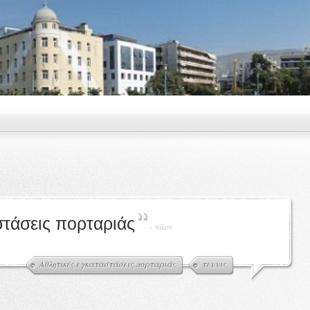
στάσεις πορταριάς
-
nikos
Αθλητικές εγκαταστάσεις πορταριάς
τεννις