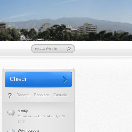
Chiedi
Recenti
Popolare
Casuale
Μπάζα
0
Pubblicato da
kostas54
on Apr 28,
2016
WiFi hotspots
0