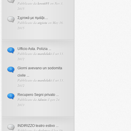
Pubblicato da
kronti95
on Nov 3,
2015
Σχρτικά με πμάζα....
0
Pubblicato da
atgiota
on May 16,
2015
Ufficio Asta. Polizia ...
2
Pubblicato da
mardelaki
il set 13,
2012
Giorni avevano un sodomita
1
civile ...
Pubblicato da
mardelaki
il set 13,
2012
Recupero Segni privato ...
1
Pubblicato da
Admin
il gen 24,
2013
INDIRIZZO teatro estivo ...
0
Pubblicato da
vbalatsos
il lug 19,