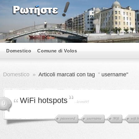
Domestico
Comune di Volos
Domestico
»
Articoli marcati con tag
"
username"
WiFi hotspots
-
kronti95
0
password
username
Wifi
wifi 