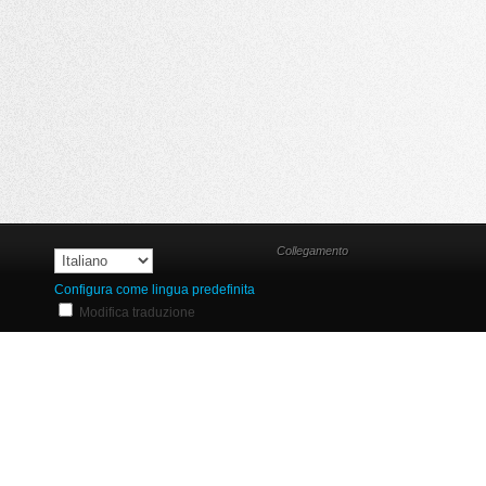
Collegamento
Configura come lingua predefinita
Modifica traduzione