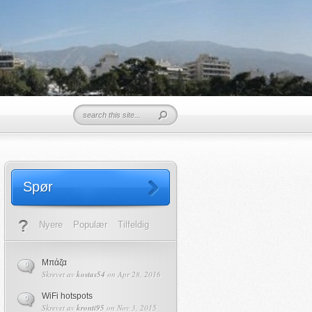
Spør
Nyere
Populær
Tilfeldig
Μπάζα
0
Skrevet av
kostas54
on Apr 28, 2016
WiFi hotspots
0
Skrevet av
kronti95
on Nov 3, 2015