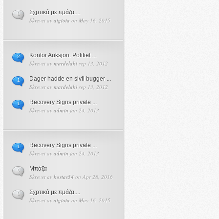
Σχρτικά με πμάζα....
0
Skrevet av
atgiota
on May 16, 2015
Kontor Auksjon. Politiet ...
2
Skrevet av
mardelaki
sep 13, 2012
Dager hadde en sivil bugger ...
1
Skrevet av
mardelaki
sep 13, 2012
Recovery Signs private ...
1
Skrevet av
admin
jan 24, 2013
Recovery Signs private ...
1
Skrevet av
admin
jan 24, 2013
Μπάζα
0
Skrevet av
kostas54
on Apr 28, 2016
Σχρτικά με πμάζα....
0
Skrevet av
atgiota
on May 16, 2015