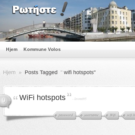
Hjem
Kommune Volos
Hjem
»
Posts Tagged
"
wifi hotspots"
WiFi hotspots
-
kronti95
0
password
username
Wifi
wifi 