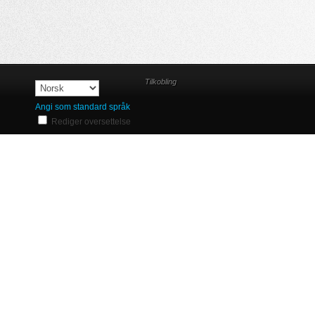
Tilkobling
Angi som standard språk
Rediger oversettelse