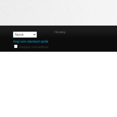
Tilkobling
Angi som standard språk
Rediger oversettelse