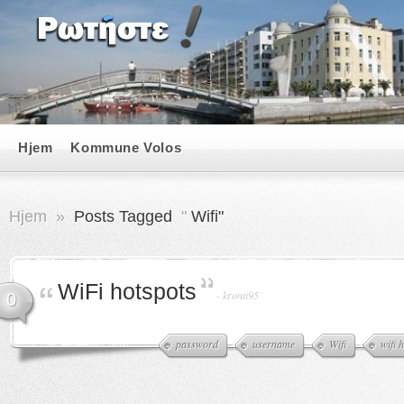
Hjem
Kommune Volos
Hjem
»
Posts Tagged
"
Wifi"
WiFi hotspots
-
kronti95
0
password
username
Wifi
wifi 