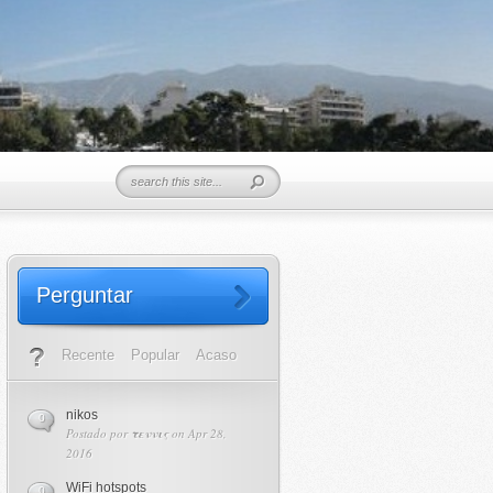
Perguntar
Recente
Popular
Acaso
nikos
0
Postado por
τεννις
on Apr 28,
2016
WiFi hotspots
0