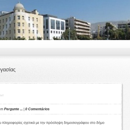
γασίας
net
 em
Pergunte ...
|
0 Comentários
 πληροφορίες σχετικά με την πρόσληψη δημοσιογράφου στο δήμο