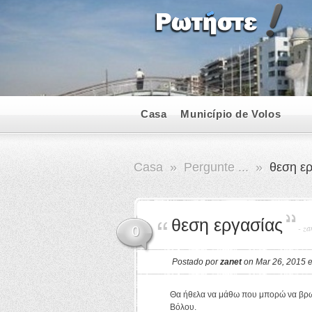
Casa
Município de Volos
Casa
»
Pergunte ...
»
θεση ερ
θεση εργασίας
-
za
0
Postado por
zanet
on Mar 26, 2015
Θα ήθελα να μάθω που μπορώ να βρω
Βόλου.