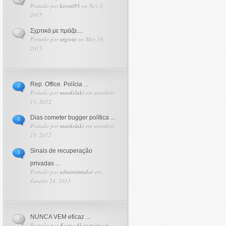
Postado por
kronti95
on Nov 3,
2015
Σχρτικά με πμάζα....
0
Postado por
atgiota
on May 16,
2015
Rep. Office. Polícia ...
2
Postado por
mardelaki
em setembro
13, 2012
Dias cometer bugger política ...
1
Postado por
mardelaki
em setembro
13, 2012
Sinais de recuperação
1
privadas ...
Postado por
administrador
em
Janeiro 24, 2013
NUNCA VEM eficaz ...
0
Postado por
Kostas Skepetaris
em