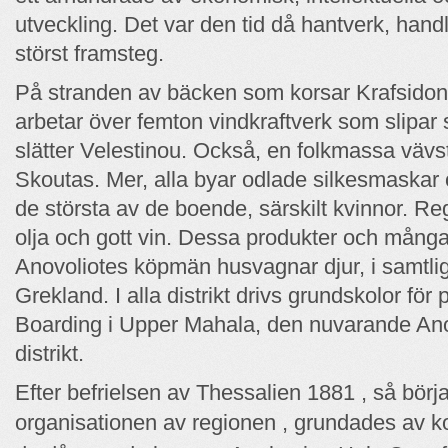
utveckling. Det var den tid då hantverk, hand
störst framsteg.
På stranden av bäcken som korsar Krafsidona
arbetar över femton vindkraftverk som slipa
slätter Velestinou. Också, en folkmassa vävs
Skoutas. Mer, alla byar odlade silkesmaskar 
de största av de boende, särskilt kvinnor. Re
olja och gott vin. Dessa produkter och många 
Anovoliotes köpmän husvagnar djur, i samtlig
Grekland. I alla distrikt drivs grundskolor för 
Boarding i Upper Mahala, den nuvarande Ano V
distrikt.
Efter befrielsen av Thessalien 1881 , så börj
organisationen av regionen , grundades av 