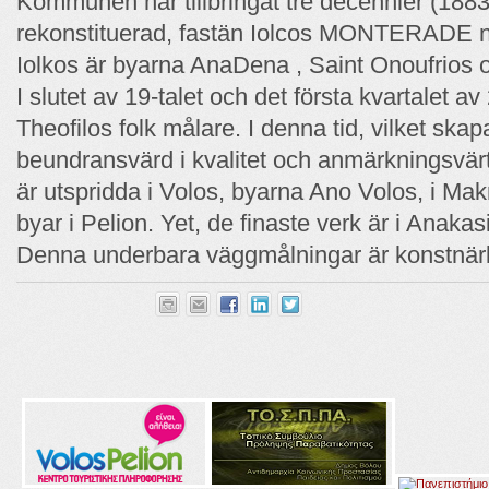
Kommunen har tillbringat tre decennier (188
rekonstituerad, fastän Iolcos MONTERADE nu
Iolkos är byarna AnaDena , Saint Onoufrios 
I slutet av 19-talet och det första kvartalet av 
Theofilos folk målare. I denna tid, vilket skap
beundransvärd i kvalitet och anmärkningsvärt
är utspridda i Volos, byarna Ano Volos, i Mak
byar i Pelion. Yet, de finaste verk är i Anak
Denna underbara väggmålningar är konstnärli