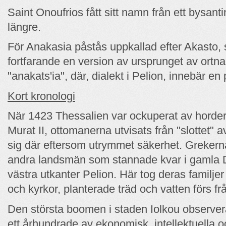
Saint Onoufrios fått sitt namn från ett bysant
längre.
För Anakasia påstås uppkallad efter Akasto, s
fortfarande en version av ursprunget av ortnam
"anakats'ia", där, dialekt i Pelion, innebär en 
Kort kronologi
När 1423 Thessalien var ockuperat av horde
Murat II, ottomanerna utvisats från "slottet" 
sig där eftersom utrymmet säkerhet. Greker
andra landsmän som stannade kvar i gamla Di
västra utkanter Pelion. Här tog deras familj
och kyrkor, planterade träd och vatten förs fr
Den största boomen i staden Iolkou observer
ett århundrade av ekonomisk, intellektuella o