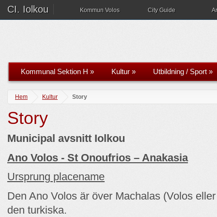
CI. Iolkou
Kommun Volos
City Guide
A
Kommunal Sektion H
»
Kultur
»
Utbildning / Sport
»
Hem
Kultur
Story
Story
Municipal avsnitt Iolkou
Ano Volos - St Onoufrios – Anakasia
Ursprung placename
Den Ano Volos är över Machalas (Volos eller
den turkiska.