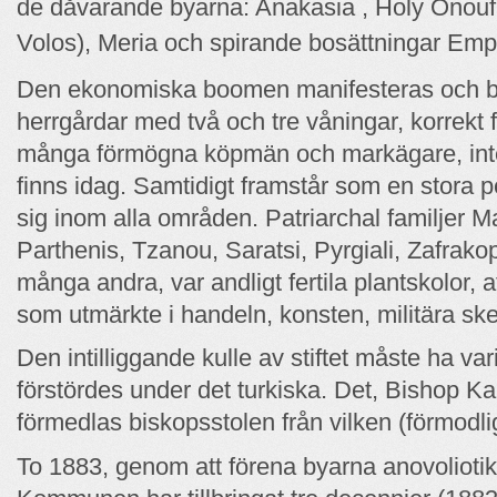
de dåvarande byarna: Anakasia , Holy Onouf
Volos), Meria och spirande bosättningar Emp
Den ekonomiska boomen manifesteras och by
herrgårdar med två och tre våningar, korrekt 
många förmögna köpmän och markägare, inte 
finns idag. Samtidigt framstår som en stora 
sig inom alla områden. Patriarchal familjer Ma
Parthenis, Tzanou, Saratsi, Pyrgiali, Zafrako
många andra, var andligt fertila plantskolor, 
som utmärkte i handeln, konsten, militära sked
Den intilliggande kulle av stiftet måste ha vari
förstördes under det turkiska. Det, Bishop Kal
förmedlas biskopsstolen från vilken (förmodli
Το 1883, genom att förena byarna anovolioti