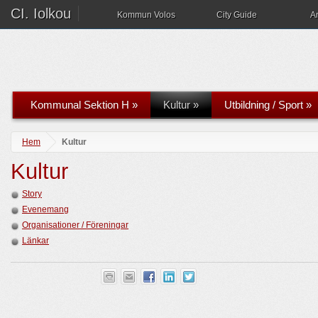
CI. Iolkou
Kommun Volos
City Guide
A
Kommunal Sektion H
»
Kultur
»
Utbildning / Sport
»
Hem
Kultur
Kultur
Story
Evenemang
Organisationer / Föreningar
Länkar