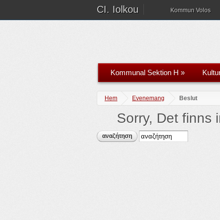
CI. Iolkou
Kommun Volos
Kommunal Sektion H
»
Kultu
Hem
Evenemang
Beslut
Sorry, Det finns 