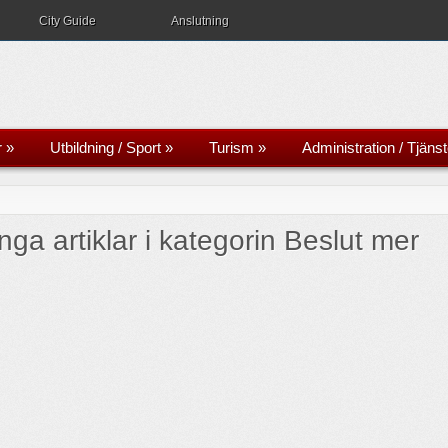
City Guide
Anslutning
r
»
Utbildning / Sport
»
Turism
»
Administration / Tjänst
inga artiklar i kategorin Beslut mer