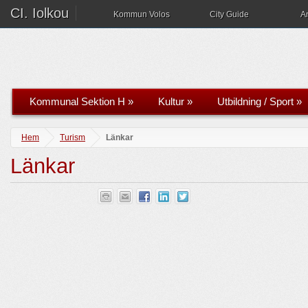
CI. Iolkou
Kommun Volos
City Guide
A
Kommunal Sektion H
»
Kultur
»
Utbildning / Sport
»
Hem
Turism
Länkar
Länkar