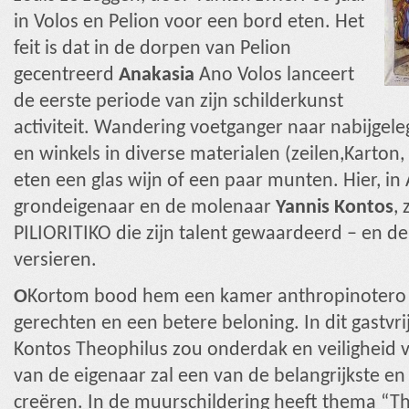
in Volos en Pelion voor een bord eten. Het
feit is dat in de dorpen van Pelion
gecentreerd
Anakasia
Ano Volos lanceert
de eerste periode van zijn schilderkunst
activiteit. Wandering voetganger naar nabijgel
en winkels in diverse materialen (zeilen,Karton
eten een glas wijn of een paar munten. Hier, i
grondeigenaar en de molenaar
Yannis Kontos
, 
PILIORITIKO die zijn talent gewaardeerd – en d
versieren.
Ο
Kortom bood hem een ​​kamer anthropinotero 
gerechten en een betere beloning. In dit gastvr
Kontos Theophilus zou onderdak en veiligheid
van de eigenaar zal een van de belangrijkste e
creëren. In de muurschildering heeft thema “T