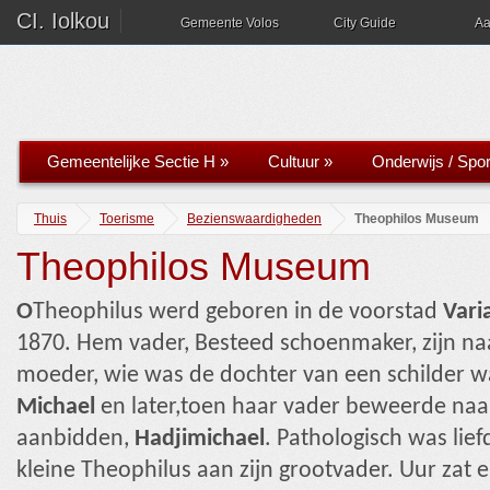
CI. Iolkou
Gemeente Volos
City Guide
Aa
Gemeentelijke Sectie H
»
Cultuur
»
Onderwijs / Spor
Thuis
Toerisme
Bezienswaardigheden
Theophilos Museum
Theophilos Museum
Ο
Theophilus werd geboren in de voorstad
Vari
1870. Hem vader, Besteed schoenmaker, zijn n
moeder, wie was de dochter van een schilder 
Michael
en later,toen haar vader beweerde naar
aanbidden,
Hadjimichael
. Pathologisch was lief
kleine Theophilus aan zijn grootvader. Uur zat e