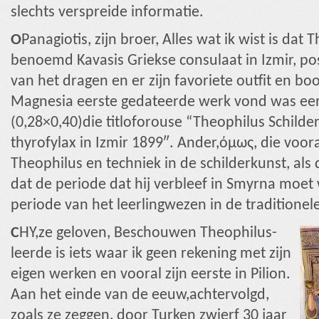
slechts verspreide informatie.
Ο
Panagiotis, zijn broer, Alles wat ik wist is dat
benoemd Kavasis Griekse consulaat in Izmir, po
van het dragen en er zijn favoriete outfit en b
Magnesia eerste gedateerde werk vond was een 
(0,28×0,40)die titloforouse “Theophilus Schil
thyrofylax in Izmir 1899″. Ander,όμως, die voo
Theophilus en techniek in de schilderkunst, als 
dat de periode dat hij verbleef in Smyrna moe
periode van het leerlingwezen in de traditionele
C
HY,ze geloven, Beschouwen Theophilus-
leerde is iets waar ik geen rekening met zijn
eigen werken en vooral zijn eerste in Pilion.
Aan het einde van de eeuw,achtervolgd,
zoals ze zeggen, door Turken zwierf 30 jaar