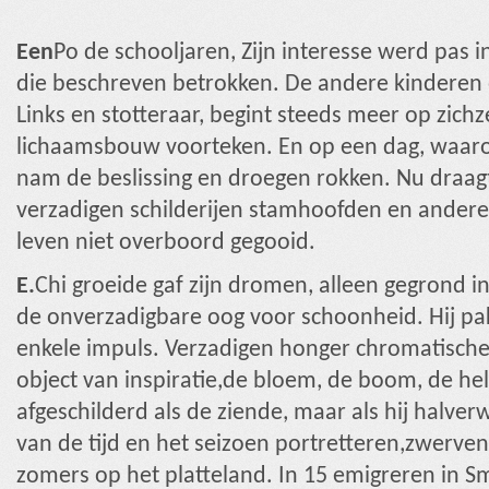
Een
Po de schooljaren, Zijn interesse werd pas i
die beschreven betrokken. De andere kinderen o
Links en stotteraar, begint steeds meer op zichze
lichaamsbouw voorteken. En op een dag, waar
nam de beslissing en droegen rokken. Nu draagt 
verzadigen schilderijen stamhoofden en andere 
leven niet overboord gegooid.
E.
Chi groeide gaf zijn dromen, alleen gegrond in
de onverzadigbare oog voor schoonheid. Hij pak
enkele impuls. Verzadigen honger chromatische. 
object van inspiratie,de bloem, de boom, de hel
afgeschilderd als de ziende, maar als hij halv
van de tijd en het seizoen portretteren,zwerve
zomers op het platteland. In 15 emigreren in Smy