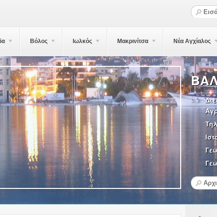
δα
Βόλος
Ιωλκός
Μακρινίτσα
Νέα Αγχίαλος
ΒΑΛ
Διε
Αγ
Τη
Ιστ
Γε
Γεω