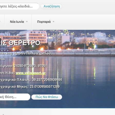
Νέα Ιωνία
Πορταριά
ΙΣ ΘΕΡΕΤΡΟ
ύθυνση:
Ηρώων Πολυτεχνείου,
ριά
λέφωνο:
24280-97260/5, 97051
οσελίδα:
www.valisresort.gr
ωγραφικό Πλάτος:
39.33772040939984
γραφικό Μήκος:
23.01309585571289