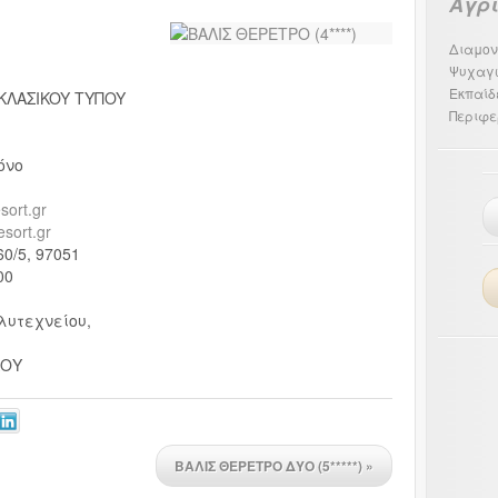
Αγρ
Διαμον
Ψυχαγ
Εκπαίδ
KΛAΣIKOY TYΠOY
Περιφε
όνο
sort.gr
esort.gr
0/5, 97051
00
λυτεχνείου,
ΛΟΥ
ΒΑΛΙΣ ΘΕΡΕΤΡΟ ΔΥΟ (5*****)
»