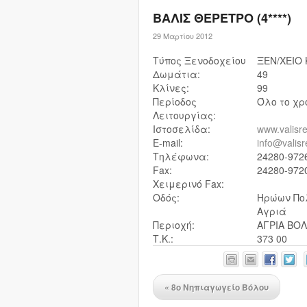
ΒΑΛΙΣ ΘΕΡΕΤΡΟ (4****)
29 Μαρτίου 2012
Τύπος Ξενοδοχείου
ΞEN/XEIO 
Δωμάτια:
49
Κλίνες:
99
Περίοδος
Όλο το χρ
Λειτουργίας:
Ιστοσελίδα:
www.valisre
E-mail:
info@valisr
Τηλέφωνα:
24280-9726
Fax:
24280-972
Χειμερινό Fax:
Οδός:
Ηρώων Πο
Αγριά
Περιοχή:
ΑΓΡΙΑ ΒΟ
Τ.Κ.:
373 00
«
8ο Νηπιαγωγείο Βόλου