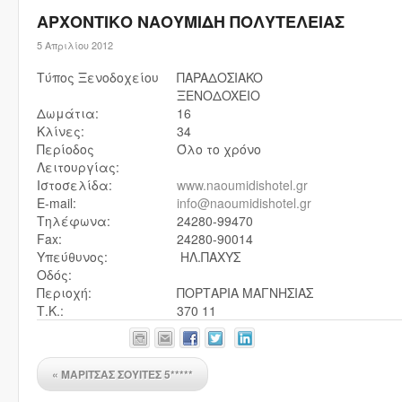
ΑΡΧΟΝΤΙΚΟ ΝΑΟΥΜΙΔΗ ΠOΛYTEΛEIAΣ
5 Απριλίου 2012
Τύπος Ξενοδοχείου
ΠAPAΔOΣIAKO
ΞENOΔOXEIO
Δωμάτια:
16
Κλίνες:
34
Περίοδος
Όλο το χρόνο
Λειτουργίας:
Ιστοσελίδα:
www.naoumidishotel.gr
E-mail:
info@naoumidishotel.gr
Τηλέφωνα:
24280-99470
Fax:
24280-90014
Υπεύθυνος:
ΗΛ.ΠΑΧΥΣ
Οδός:
Περιοχή:
ΠΟΡΤΑΡΙΑ ΜΑΓΝΗΣΙΑΣ
Τ.Κ.:
370 11
«
ΜΑΡΙΤΣΑΣ ΣΟΥΙΤΕΣ 5*****