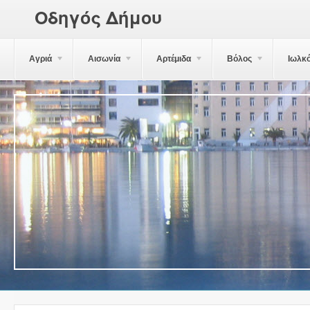
Οδηγός Δήμου
Αγριά
Αισωνία
Αρτέμιδα
Βόλος
Ιωλκ