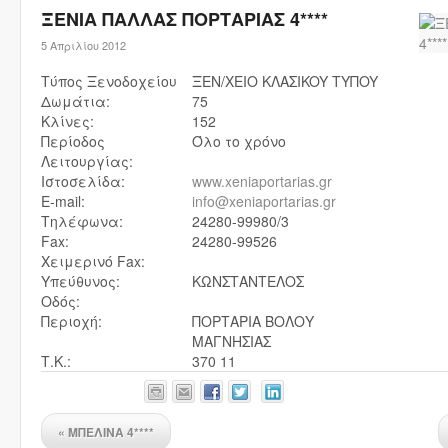
ΞΕΝΙΑ ΠΑΛΛΑΣ ΠΟΡΤΑΡΙΑΣ 4****
5 Απριλίου 2012
Τύπος Ξενοδοχείου
ΞEN/XEIO KΛAΣIKOY TYΠOY
Δωμάτια:
75
Κλίνες:
152
Περίοδος
Όλο το χρόνο
Λειτουργίας:
Ιστοσελίδα:
www.xeniaportarias.gr
E-mail:
info@xeniaportarias.gr
Τηλέφωνα:
24280-99980/3
Fax:
24280-99526
Χειμερινό Fax:
Υπεύθυνος:
ΚΩΝΣΤΑΝΤΕΛΟΣ
Οδός:
Περιοχή:
ΠΟΡΤΑΡΙΑ ΒΟΛΟΥ
ΜΑΓΝΗΣΙΑΣ
Τ.Κ.:
370 11
«
ΜΠΕΛΙΝΑ 4****