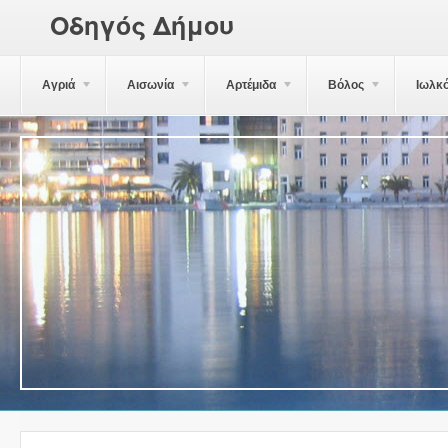
Οδηγός Δήμου
Αγριά
Αισωνία
Αρτέμιδα
Βόλος
Ιωλκ