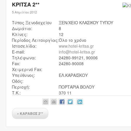
ΚΡΙΤΣΑ 2**
5 Απριλίου 2012
Τύπος Ξενοδοχείου
ΞEN/XEIO KΛAΣIKOY TYΠOY
Δωμάτια:
8
Κλίνες:
12
Περίοδος Λειτουργίας:
Όλο το χρόνο
Ιστοσελίδα:
www.hotel-kritsa.gr
E-mail:
info@hotel-kritsa.gr
Τηλέφωνα:
24280-99121, 90006
Fax:
24280-90008
Χειμερινό Fax:
Υπεύθυνος:
ΕΛ.ΚΑΡΑΙΣΚΟΥ
Οδός:
Περιοχή:
ΠΟΡΤΑΡΙΑ ΒΟΛΟΥ
Τ.Κ.:
370 11
«
ΚΑΡΑΒΟΣ 2**