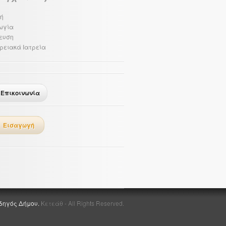
ή
ωγία
ευση
ρειακά Ιατρεία
Επικοινωνία
Εισαγωγή
δηγός Δήμου.
Κετεάθ - All Rights Reserved.