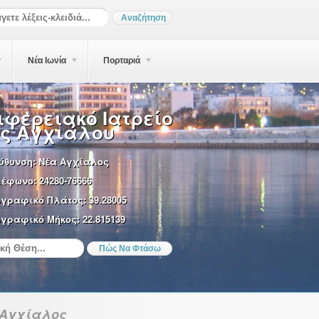
Νέα Ιωνία
Πορταριά
ιφερειακό Ιατρείο
ς Αγχιάλου
ύθυνση:
Νέα Αγχίαλος
λέφωνο:
24280-76666
ωγραφικό Πλάτος:
39.28005
γραφικό Μήκος:
22.815139
 Αγχίαλος