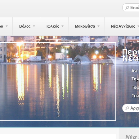
δα
Βόλος
Ιωλκός
Μακρινίτσα
Νέα Αγχίαλος
Περ
Νέα
Διε
Τη
Γε
Γεω
Νέα