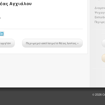
Νέας Αγχιάλου
Διαμον
Ψυχαγ
Εκπαίδ
υ
Περιφε
εωργίου
Περιφερειακό Ιατρείο Νέας Ιωνίας
»
© 2026 Ο