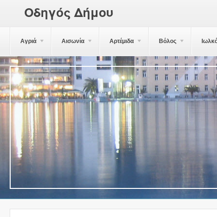
Οδηγός Δήμου
Αγριά
Αισωνία
Αρτέμιδα
Βόλος
Ιωλκ