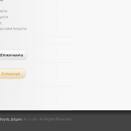
κεία
μεία
ές
ρειακά Ιατρεία
Επικοινωνία
Εισαγωγή
δηγός Δήμου.
Κετεάθ - All Rights Reserved.