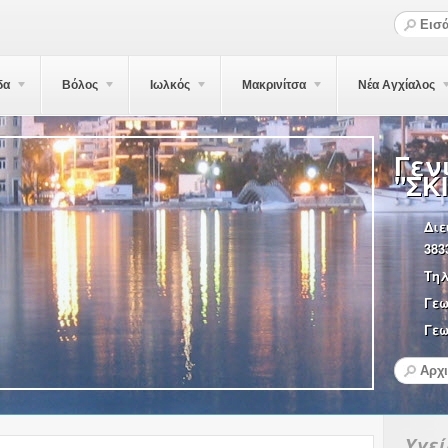
δα
Βόλος
Ιωλκός
Μακρινίτσα
Νέα Αγχίαλος
Γεν
"ΣΚ
Διε
383
Τη
Γε
Γεω
Υγε