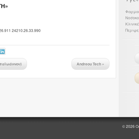
ΤΗ»
Φαρμα
Νοσοκο
Κλινικ
Περιφε
6.911 24210.26.33.990
Απαϊωάννου)
Andreou Tech
»
© 2026 Ο