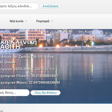
Νέα Ιωνία
Πορταριά
ική Κλινική
ΙΑΘΙΤΗ"
ύθυνση:
Ar. Zachou 106-109, Volos
33, Greece
λέφωνο:
24210.26.911, 24210.22.111
ωγραφικό Πλάτος:
39.3746488816007
γραφικό Μήκος:
22.947349548339844
ία