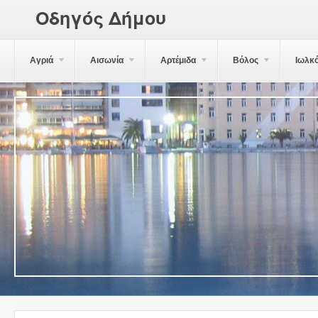
Οδηγός Δήμου
Αγριά
Αισωνία
Αρτέμιδα
Βόλος
Ιωλκ