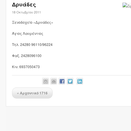
Δρυάδες
18 Οκτωβρίου 2011
Ξενοδοχείο «Δρυάδες»
Άγιος Λαυρέντιος
Τηλ. 24280 96110/96224
Φαξ. 2428096100
Κιν. 6937050473
«
Αρχοντικό 1716