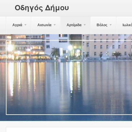
Οδηγός Δήμου
Αγριά
Αισωνία
Αρτέμιδα
Βόλος
Ιωλκ