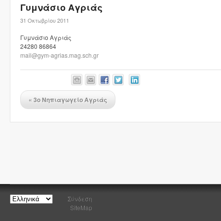
Γυμνάσιο Αγριάς
31 Οκτωβρίου 2011
Γυμνάσιο Αγριάς
24280 86864
mail@gym-agrias.mag.sch.gr
«
3ο Νηπιαγωγείο Αγριάς
Σύνδεση
SiteMap