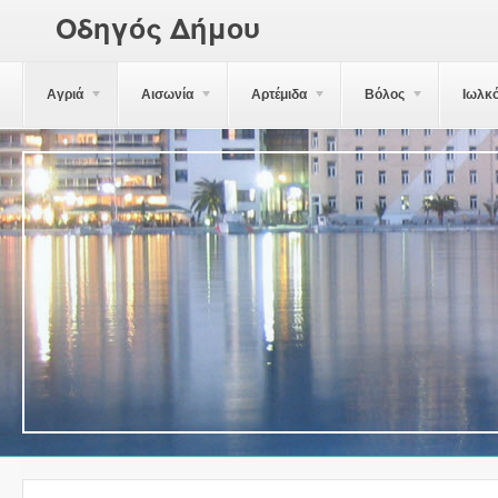
Οδηγός Δήμου
Αγριά
Αισωνία
Αρτέμιδα
Βόλος
Ιωλκ