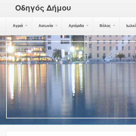
Οδηγός Δήμου
Αγριά
Αισωνία
Αρτέμιδα
Βόλος
Ιωλκ