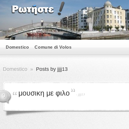
Domestico
Comune di Volos
Domestico
»
Posts by jjjj13
μουσικη με φιλο
-
jjjj13
0