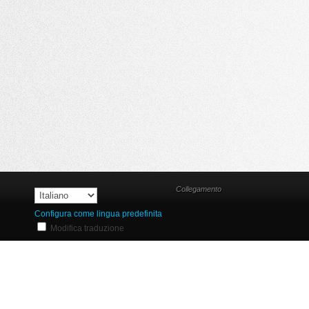
Collegamento
Configura come lingua predefinita
Modifica traduzione