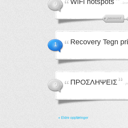
WiFi hotspots
-
kro
0
password
Recovery Tegn priv
1
ΠΡΟΣΛΗΨΕΙΣ
-
p
0
« Eldre oppføringer