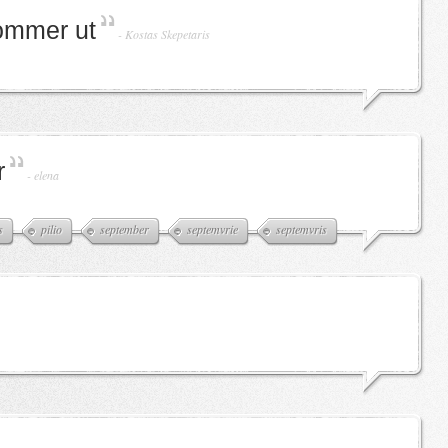
kommer ut
-
Kostas Skepetaris
r
-
elena
s
pilio
september
septemvrie
septemvris