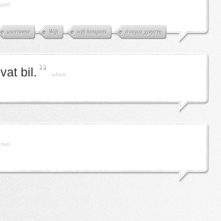
nti95
username
Wifi
wifi hotspots
όνομα χρήστη
at bil.
-
admin
rinas