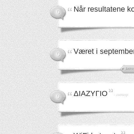
Når resultatene 
0
Været i septembe
0
kairo
ΔΙΑΖΥΓΙΟ
-
connosp
0