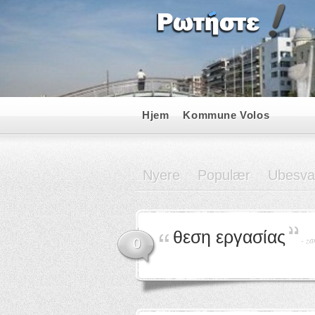
Hjem
Kommune Volos
Nyere
Populær
Ubesva
θεση εργασίας
-
za
0