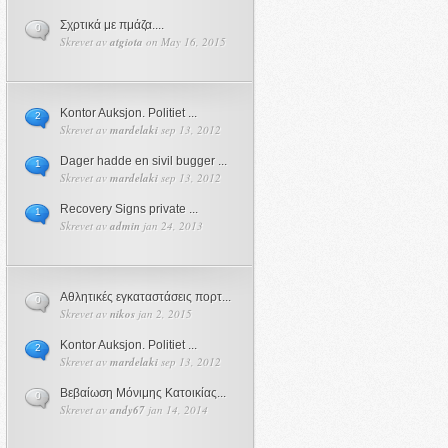
Σχρτικά με πμάζα....
0
Skrevet av
atgiota
on May 16, 2015
Kontor Auksjon. Politiet ...
2
Skrevet av
mardelaki
sep 13, 2012
Dager hadde en sivil bugger ...
1
Skrevet av
mardelaki
sep 13, 2012
Recovery Signs private ...
1
Skrevet av
admin
jan 24, 2013
Αθλητικές εγκαταστάσεις πορτ...
0
Skrevet av
nikos
jan 2, 2015
Kontor Auksjon. Politiet ...
2
Skrevet av
mardelaki
sep 13, 2012
Βεβαίωση Μόνιμης Κατοικίας...
0
Skrevet av
andy67
jan 14, 2014