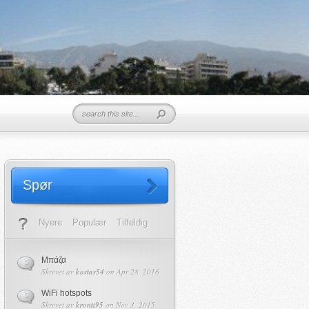
Spør
Nyere
Populær
Tilfeldig
Μπάζα
0
Skrevet av
kostas54
on Apr 28, 2016
WiFi hotspots
0
Skrevet av
kronti95
on Nov 3, 2015