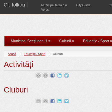
CI. Iolkou
Municipalitatea din
City Guide
C
Volos
Municipal Secțiunea H
»
Cultură
»
Educație / Sport
»
Acasă
Educație / Sport
Cluburi
Activități
Cluburi