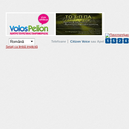
Telefoane
Citizen Voice
sau Apel
Setați ca limbă implicită