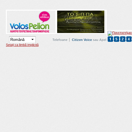
Telefoane
Citizen Voice
sau Apel
Setați ca limbă implicită