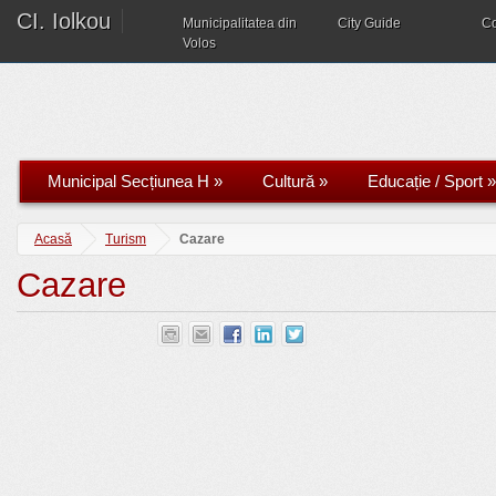
CI. Iolkou
Municipalitatea din
City Guide
C
Volos
Municipal Secțiunea H
»
Cultură
»
Educație / Sport
»
Acasă
Turism
Cazare
Cazare