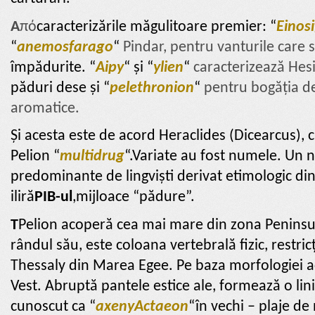
A
πό
caracterizările măgulitoare premier: “
Einosi
“
anemosfarago
“
Pindar, pentru vanturile care s
împădurite. “
Aipy
“
și “
ylien
“
caracterizează Hesi
păduri dese și “
pelethronion
“
pentru bogăția de
aromatice.
Și acesta este de acord Heraclides (Dicearcus),
c
Pelion “
multidrug
“.Variate au fost numele. Un 
predominante de lingviști derivat etimologic di
iliră
PIB-ul
,mijloace “pădure”.
T
Pelion acoperă cea mai mare din zona Peninsul
rândul său, este coloana vertebrală fizic, restri
Thessaly din Marea Egee. Pe baza morfologiei ace
Vest. Abruptă pantele estice ale, formează o lin
cunoscut ca “
axeny
Actaeon
“în vechi – plaje d