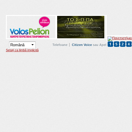
Telefoane
Citizen Voice
sau Apel
Setați ca limbă implicită