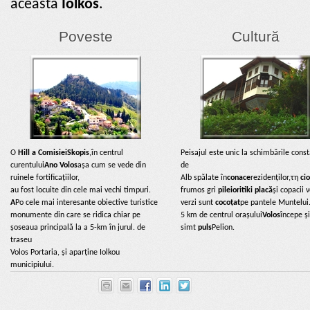
aceasta
Iolkos
.
Poveste
Cultură
Ο
Hill a Comisiei
Skopis
,în centrul
Peisajul este unic la schimbările cons
curentului
Ano Volos
așa cum se vede din
de
ruinele fortificațiilor,
Alb spălate în
conace
rezidenților,τη
cio
au fost locuite din cele mai vechi timpuri.
frumos gri
pileioritiki placă
și copacii 
A
Po cele mai interesante obiective turistice
verzi sunt
cocoțat
pe pantele Muntelui
monumente din care se ridica chiar pe
5 km de centrul orașului
Volos
începe și
șoseaua principală la a 5-km în jurul. de
simt
puls
Pelion.
traseu
Volos Portaria, și aparține Iolkou
municipiului.