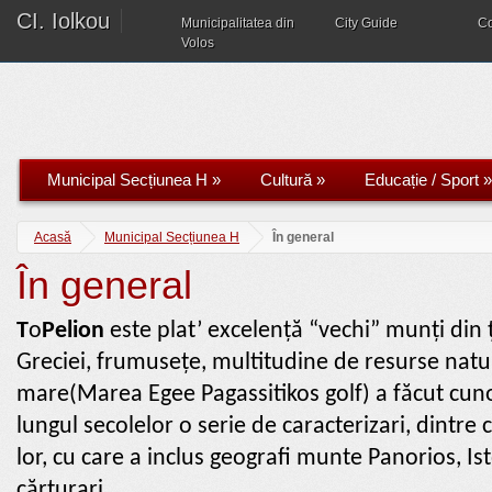
CI. Iolkou
Municipalitatea din
City Guide
C
Volos
Municipal Secțiunea H
»
Cultură
»
Educație / Sport
»
Acasă
Municipal Secțiunea H
În general
În general
T
ο
Pelion
este plat’ excelență “vechi” munți din ț
Greciei, frumusețe, multitudine de resurse natu
mare(Marea Egee Pagassitikos golf) a făcut cuno
lungul secolelor o serie de caracterizari, dintre
lor, cu care a inclus geografi munte Panorios, Ist
cărturari.