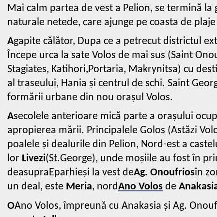
Mai calm partea de vest a Pelion, se termină la g
naturale netede, care ajunge pe coasta de plaje d
A
gapite călător, Dupa ce a petrecut districtul e
Începe urca la sate Volos de mai sus (Saint Ono
Stagiates, Katihori,Portaria, Makrynitsa) cu desti
al traseului, Hania și centrul de schi. Saint Geo
formării urbane din nou orașul Volos.
A
secolele anterioare mică parte a orașului ocup
apropierea mării.
Principalele Golos (Astăzi Vol
poalele și dealurile din Pelion, Nord-est a castelu
lor
Livezi
(St.George), unde moșiile au fost în prin
deasupra
Eparhie
și la vest de
Ag. Onoufrios
în zo
un deal, este
Meria
, nord
Ano Volos
de
Anakasi
Ο
Ano Volos, împreună cu Anakasia și Ag. Onoufr