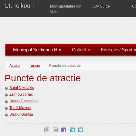
CI. Iolkou
Municipalitatea din
City Guide
C
Volos
Municipal Secțiunea H
»
Cultură
»
Educație / Sport
»
Acasă
Turism
Puncte de atractie
Puncte de atractie
Saint Nikolakis
Zafiriou conac
Dealul Episcopiei
Teofil Muzeul
Dealul Goritsa