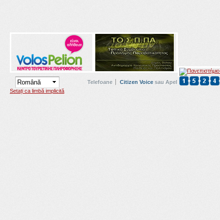
Telefoane
Citizen Voice
sau Apel
Setați ca limbă implicită