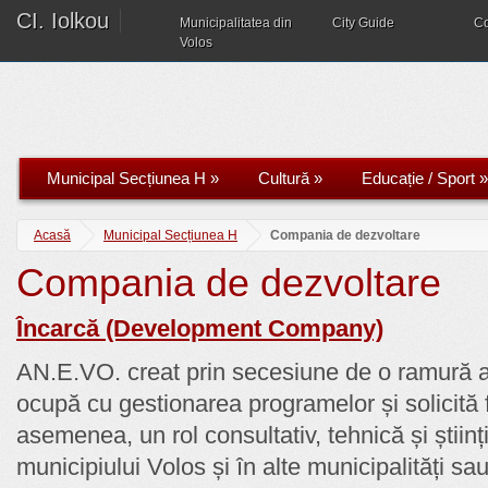
CI. Iolkou
Municipalitatea din
City Guide
C
Volos
Municipal Secțiunea H
»
Cultură
»
Educație / Sport
»
Acasă
Municipal Secțiunea H
Compania de dezvoltare
Compania de dezvoltare
Încarcă (Development Company)
AN.E.VO. creat prin secesiune de o ramură 
ocupă cu gestionarea programelor și solicită f
asemenea, un rol consultativ, tehnică și științi
municipiului Volos și în alte municipalități sau