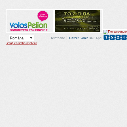
Telefoane
Citizen Voice
sau Apel
Setați ca limbă implicită