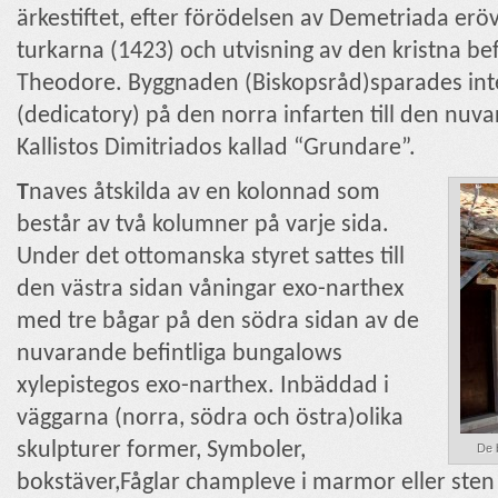
ärkestiftet, efter förödelsen av Demetriada erö
turkarna (1423) och utvisning av den kristna bef
Theodore. Byggnaden (Biskopsråd)sparades inte 
(dedicatory) på den norra infarten till den nuv
Kallistos Dimitriados kallad “Grundare”.
T
naves åtskilda av en kolonnad som
består av två kolumner på varje sida.
Under det ottomanska styret sattes till
den västra sidan våningar exo-narthex
med tre bågar på den södra sidan av de
nuvarande befintliga bungalows
xylepistegos exo-narthex. Inbäddad i
väggarna (norra, södra och östra)olika
skulpturer former, Symboler,
De 
bokstäver,Fåglar champleve i marmor eller sten