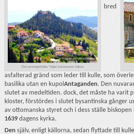
bred
Den prestigefyllda "Vigla' kommunen Iolkou
asfalterad gränd som leder till kulle, som överl
basilika utan en kupol
Antaganden
. Den nuvarand
slutet av medeltiden. dock, det måste ha varit p
kloster, förstördes i slutet bysantinska gånger
av ottomanska styret och i dess ställe biskopen
1639
dagens kyrka.
Den
själv, enligt källorna, sedan flyttade till k