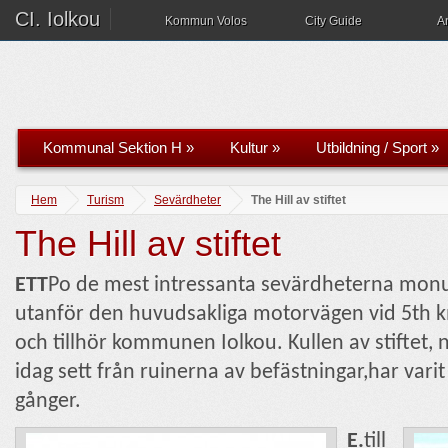
CI. Iolkou
Kommun Volos
City Guide
A
Kommunal Sektion H
»
Kultur
»
Utbildning / Sport
»
Hem
Turism
Sevärdheter
The Hill av stiftet
The Hill av stiftet
ETT
Po de mest intressanta sevärdheterna monu
utanför den huvudsakliga motorvägen vid 5th km
och tillhör kommunen Iolkou. Kullen av stiftet,
idag sett från ruinerna av befästningar,har var
gånger.
E.
till