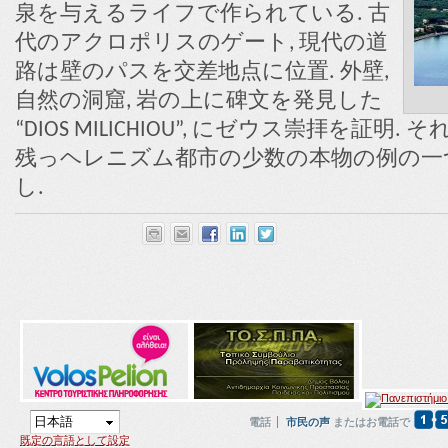
泉を与えるライフで作られている. 古
代のアクロポリスのゲート, 現代の道
路は壁のパスを交差地点に位置. 外壁,
自然の洞窟, 岩の上に碑文を発見した
“DIOS MILICHIOU”, にゼウス崇拝を証
残っヘレニズム都市の少数の本物の例の一つ
し.
電話
市民の声
またはお電話で
既定の言語として設定