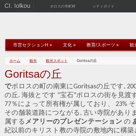
CI. Iolkou
ボロスの市町村
シティガイド
市営セクションH
»
文化
»
教育/スポーツ
»
観
ホーム
観光
観光スポット
Goritsaの丘
Goritsaの丘
で
ボロスの町の南東にGoritsasの丘です,
の丘. 海抜とです “宝石”ボロスの街を見渡すこ
77％によって所有権が属しており、 23% 
その舗装道路につながる, 古い寺院があり
属する
メアリーのプレゼンテーション
の
紀以前のキリスト教の寺院の敷地内に構築さ