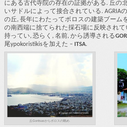
にある古代寺院の存在の証拠がある. 丘の
いサドルによって接合されている. AGRIAの平
の丘, 長年にわたってボロスの建築ブームを
の南西端に捨てられた採石場に反映されてい
持ってい, 恐らく, 名前, から誘導される
GOR
尾ypokoristikisを加えた –
ITSA
.
丘Goritsasからボロスの眺め.