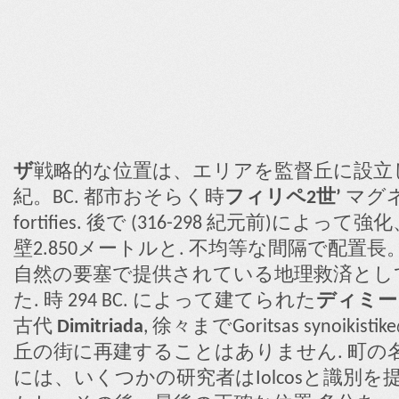
ザ
戦略的な位置は、エリアを監督丘に設立した
紀。BC. 都市おそらく時
フィリペ2世’
マグ
fortifies. 後で (316-298 紀元前)によっ
壁2.850メートルと. 不均等な間隔で配置
自然の要塞で提供されている地理救済として
た. 時 294 BC. によって建てられた
ディミー
古代
Dimitriada
, 徐々までGoritsas synoikistik
丘の街に再建することはありません. 町の名
には、いくつかの研究者はIolcosと識別を提案した, N