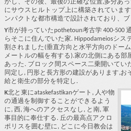
かし、その後、最後の正確な位置,多分あ
にサウスヒルトップ上に構築されています 4
ンパクトな都市構造で設計されており、ブ
Y
市が持っていたpothetoun考古学 400-500
らそこに住んでいた家. Hippodameio
割されました(垂直方向と水平方向のドーム, 間
メートルの幅を有する).家の北側にある部
あった. ブロック間スペース二乗開いていた.
同定し, 円形と長方形の建設があります,お
給と衛生の部分を特定し.
K
北と東にataskefastikanゲート, 人や物
の通過を制御することができるよう
に, 西, 海へのアクセスなし, と南, 軍
事目的に奉仕する. 丘の最高点アクロ
ポリスを囲む壁に, どこに今日教会は