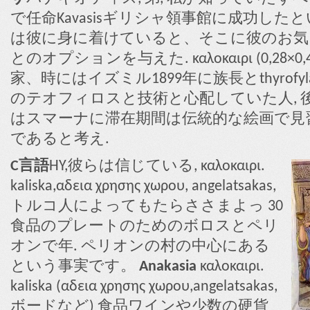
で任命Kavasisギリシャ領事館に成功した
は彼に身に着けていると、そこに彼のお気
とのオプションを与えた. καλοκαιρι (0,28×0,
家、時にはイズミル1899年に族長とthyrofyl
のテオフィロスと技術と心配していた人, 
はスマーナに滞在期間は伝統的な絵画で見
であると考え.
C言語
HY,彼らは信じている, καλοκαιρι.
kaliska,αδεια χρησης χωρου, angelatsakas,
トルコ人によってもたらささまよっ 30
食品のプレートのためのボロスとペリ
オンで年. ペリオンの村の中心にある
という事実です。
Anakasia
καλοκαιρι.
kaliska (αδεια χρησης χωρου,angelatsakas,
ボードなど) 食品ワインや少数の硬貨