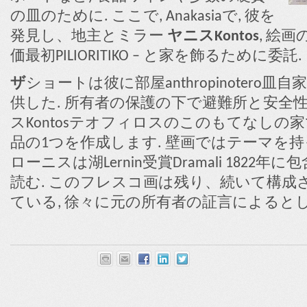
の皿のために. ここで, Anakasiaで, 彼を
発見し、地主とミラー
ヤニスKontos
, 絵
価最初PILIORITIKO – と家を飾るために委託.
ザ
ショートは彼に部屋anthropinoter
供した. 所有者の保護の下で避難所と安全
スKontosテオフィロスのこのもてなしの
品の1つを作成します. 壁画ではテーマを持
ローニスは湖Lernin受賞Dramali 1822
読む. このフレスコ画は残り、続いて構成
ている, 徐々に元の所有者の証言によると