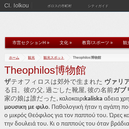
CI. Iolkou
ボロスの市町村
シティガイド
市営セクションH
»
文化
»
教育/スポーツ
»
観
ホーム
観光
観光スポット
Theophilos博物館
Theophilos博物館
ザ
テオフィロスは郊外で生まれた
ヴァリ
る日。彼の父, 過ごした靴屋, 彼の名前
ガブリ
家の娘は誰だった, καλοκαιρι
kaliska
αδεια χρη
μουσικη με φιλο
. Παθολογική ήταν η αγάπη πο
ο μικρός Θεόφιλος για τον παππού του. Ώρες 
την δουλειά του. Κι ο παππούς του όταν βράδιαζ