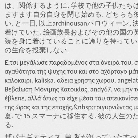
は、関係するように. 学校で他の子供たちは
ますます自分自身を閉じ始める. どちらも
い. と一日, 以上archinousanハロウィ
着けていた. 絵画族長およびその他の国の
装を身に着けていることに誇りを持っていま
の生命を投棄しない.
E.
τσι μεγάλωσε παραδομένος στα όνειρά του, σ
αγαθότητα της ψυχής του και στο αχόρταγο μάτ
καλοκαιρι. kaliska. αδεια χρησης χωρου, angelat
Βεβαίωση Μόνιμης Κατοικίας, andy67, να μην τ
έβλεπε, αλλά όπως το είχε μέσα του απεικονίσε
της ώρας και της εποχής,&nbsp;τριγυρνώντα
夏. で 15 スマーナに移住する. 彼の人
る.
ザ
パナギオティス, 弟, 私が知っていた